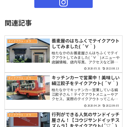
関連記事
蕎麦屋のはちふくでテイクアウト
テイクアウト・ドライブスルー
してみました( ´∀｀)
柏たなかのお蕎麦屋さんはちふくでテイ
クアウトしてみました( ´∀｀)メニューや
店舗情報、店内写真、アクセスなど詳細
に書いてます！
2020.05.31
2023.08.13
キッチンカーで営業中！美味しい
テイクアウト・ドライブスルー
絹江餃子をテイクアウト( ´∀｀)
柏たなかでキッチンカー営業している絹
江餃子さん！テイクアウトメニューやア
クセス、実際のテイクアウトってこんな
感じ！というのご紹介しています( ´∀｀)
2020.04.24
2022.09.05
行列ができる人気のサンドイッチ
テイクアウト・ドライブスルー
屋さん！【コウジサンドイッチス
ズムラ】をテイクアウト(´▽｀)