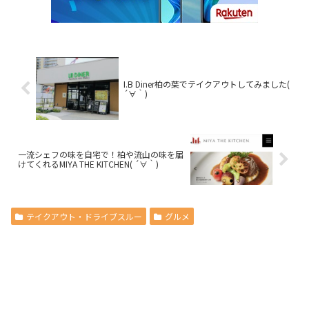
I.B Diner柏の葉でテイクアウトしてみました(
´∀｀)
一流シェフの味を自宅で！柏や流山の味を届
けてくれるMIYA THE KITCHEN( ´∀｀)
テイクアウト・ドライブスルー
グルメ