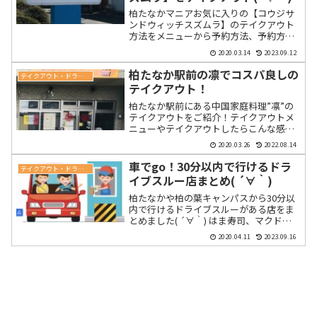
柏たなかマニアお気に入りの【コウジサ
ンドウィッチスズムラ】のテイクアウト
方法をメニューから予約方法、予約方
法、混雑具合、アクセスなど！詳しく書
2020.03.14
2023.09.12
いてます( ´∀｀)
柏たなか駅前の凛でコスパ良しの
テイクアウト・ドライブスルー
テイクアウト！
柏たなか駅前にある中国家庭料理”凛”の
テイクアウトをご紹介！テイクアウトメ
ニューやテイクアウトしたらこんな感
じ！の他にアクセスや営業時間などの情
2020.03.26
2022.08.14
報を載せています( ´∀｀)
車でgo！30分以内で行けるドラ
テイクアウト・ドライブスルー
イブスルー店まとめ( ´∀｀)
柏たなかや柏の葉キャンパスから30分以
内で行けるドライブスルーがある店をま
とめました( ´∀｀) はま寿司、マクドナ
ルド、モス、吉野家、リンガーハットな
2020.04.11
2023.09.16
どです！