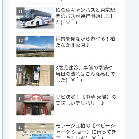
柏の葉キャンパスと東京駅
間のバスが運行開始しまし
た(´∀｀)
絶景を見ながら遊べる！柏
たなか北公園♪
3歳児健診、事前の準備や
当日の流れはこんな感じで
した(´∀｀)
リピ決定！【中華 東陽】の
美味しいデリバリー♪
モラージュ柏の【ベビーシ
ャーク ショー】に行ってき
ました！レポ( ´∀｀)