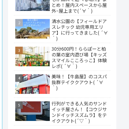
とめ！屋内スペースから屋
外~屋上まで(´∀｀)
清水公園の【フィールドア
スレチック 幼児専用エリ
ア】に行ってきました( ´∀
｀)
30分600円！ららぽーと柏
の葉の室内遊び場【キッズ
スマイルこころっこ】体験
レポ( ´∀｀)
美味！【牛島屋】のコスパ
抜群テイククアウト( ´∀
｀)
行列ができる人気のサンド
イッチ屋さん！【コウジサ
ンドイッチスズムラ】をテ
イクアウト(´▽｀)