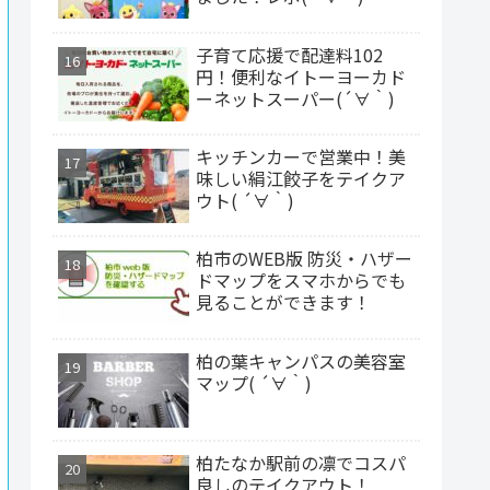
子育て応援で配達料102
円！便利なイトーヨーカド
ーネットスーパー(´∀｀)
キッチンカーで営業中！美
味しい絹江餃子をテイクア
ウト( ´∀｀)
柏市のWEB版 防災・ハザー
ドマップをスマホからでも
見ることができます！
柏の葉キャンパスの美容室
マップ( ´∀｀)
柏たなか駅前の凛でコスパ
良しのテイクアウト！