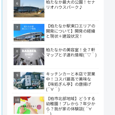
柏たなか最大の公園！セナ
リオハウスパーク♪
【柏たなか駅東口エリアの
開発について】開発の経緯
と現状＋建設状況！
柏たなかの美容室！全７軒
マップと子連れ情報(´▽｀)
キッチンカーと本店で営業
中！コスパ最高で美味な
【味処ぎん亭】の唐揚げ
(´∀｀)
【柏市北部地域】どうする
幼稚園！プレから？年少か
ら？我が家の体験談( ´∀
｀)