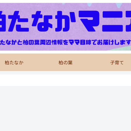
柏たなか
柏の葉
子育て